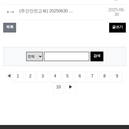
2025-06-
(주간안전교육) 20250630 장마철 건설현장 핵심 안전수칙
30
목록
글쓰기
검색
◀
1
2
3
4
5
6
7
8
9
10
▶