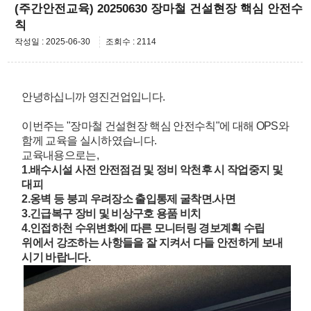
(주간안전교육) 20250630 장마철 건설현장 핵심 안전수
칙
작성일 : 2025-06-30
조회수 : 2114
안녕하십니까 영진건업입니다.
이번주는 "장마철 건설현장 핵심 안전수칙"에 대해 OPS와
함께 교육을 실시하였습니다.
교육내용으로는,
1.배수시설 사전 안전점검 및 정비 악천후 시 작업중지 및
대피
2.옹벽 등 붕괴 우려장소 출입통제 굴착면.사면
3.긴급복구 장비 및 비상구호 용품 비치
4.인접하천 수위변화에 따른 모니터링 경보계획 수립
위에서 강조하는 사항들을 잘 지켜서 다들 안전하게 보내
시기 바랍니다.