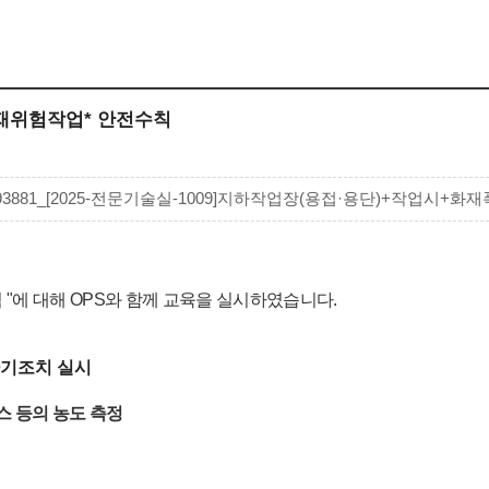
화재위험작업* 안전수칙
693881_[2025-전문기술실-1009]지하작업장(용접·용단)+작업시+화재폭발+예
"에 대해 OPS와 함께 교육을 실시하였습니다.
환기조치 실시
스 등의 농도 측정