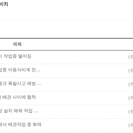
 비치
제목
다리 작업중 떨어짐
(
(주간안전교육) 20251124 배관설치 작업중 이동식비계 전도되어 떨어짐
(
(주간안전교육) 20251118 위험물 저장탱크 폭발사고 예방 안전수칙
(
와 배관 사이에 협착
(
(주간안전교육) 20251029 낙하물 방지망 설치 해체 작업 안전수칙
(
위에서 배관작업 중 화재
(