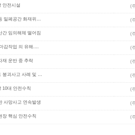
예방 안전시설
(
(주간안전교육) 20250922지하 작업장 등 밀폐공간 화재위험작업* 안전수칙
(
안전난간 임의해체 떨어짐
(
(주간안전교육) 20250908 건설업 실내 마감작업 의 유해.위험요인과 안전수칙 확인
(
 자재 운반 중 추락
(
(주간안전교육) 20250811 테크플레이트 붕괴사고 사례 및 예방대책
(
방 10대 안전수칙
(
 인한 사망사고 연속발생
(
설현장 핵심 안전수칙
(