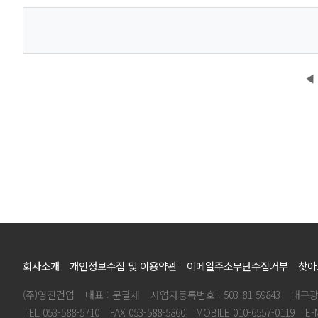
◀
회사소개
개인정보수집 및 이용약관
이메일주소무단수집거부
찾아
(주)영진건업
대표 : 문필재
사업자등록번호 : 503-81-59843
대구광
TEL 053-588-5710
FAX 053-588-5860
MOBILE 010-6557-0119
E-