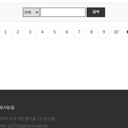
검색
1
2
3
4
5
6
7
8
9
10
오시는길
역시 서구 가르뱅이로 72 (상리동) .
MAIL yj571010@hanmail.net